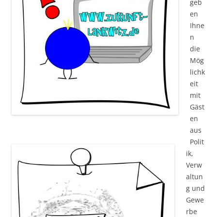
geb
en
Ihne
n
die
Mög
lichk
eit
mit
Gäst
en
aus
Polit
ik,
Verw
altun
g und
Gewe
rbe