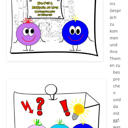
ins
Gespr
äch
zu
kom
men
und
Ihre
Them
en zu
bes
pre
che
n
und
da
mit
ggf.
was