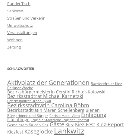
Runder Tisch
Senioren
Straßen und Verkehr
Umweltschutz
Veranstaltungen
Wohnen
Zeitung
SCHLAGWÖRTER
Aktivplatz der Generationen
Barrierefreier Kiez
Berliner Woche
Bezirksbürgermeisterin Cerstin Richter-Kotowski
Bezirksstadtrat Michael Karnetzki
Bezirksstadtrat Urban Aykal
Bezirksstadträtin Carolina Böhm
Bezirksstadträtin Maren Schellenberg
Bienen
Einladung
Bürgerinnen und Bürger
Christa Markl-Vieto
Flüchtlinge
Frag die Stadträtin! Frag den Stadtrat
Gäste
Kiez-Report
Kiez-Fest
Kiez
Gemeinsam für den Kiez
Lankwitz
Käseglocke
Kiezfest