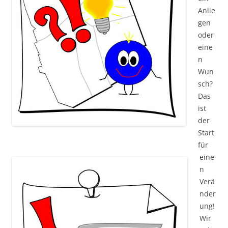
Anlie
gen
oder
eine
n
Wun
sch?
Das
ist
der
Start
für
eine
n
Verä
nder
ung!
Wir