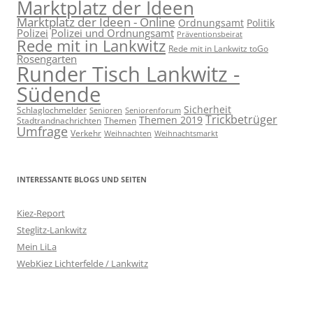
Marktplatz der Ideen
Marktplatz der Ideen - Online
Ordnungsamt
Politik
Polizei
Polizei und Ordnungsamt
Präventionsbeirat
Rede mit in Lankwitz
Rede mit in Lankwitz toGo
Rosengarten
Runder Tisch Lankwitz -
Südende
Sicherheit
Schlaglochmelder
Senioren
Seniorenforum
Trickbetrüger
Themen 2019
Stadtrandnachrichten
Themen
Umfrage
Verkehr
Weihnachten
Weihnachtsmarkt
INTERESSANTE BLOGS UND SEITEN
Kiez-Report
Steglitz-Lankwitz
Mein LiLa
WebKiez Lichterfelde / Lankwitz