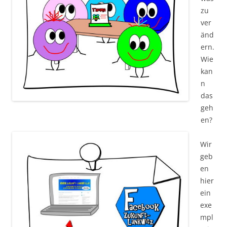
zu
ver
änd
ern.
Wie
kan
n
das
geh
en?
Wir
geb
en
hier
ein
exe
mpl