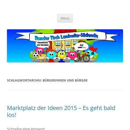
Zum
Inhalt
Zukunft Lankwitz
springen
Bürger planen und gestalten
Menü
SCHLAGWORTARCHIV:
BÜRGERINNEN UND BÜRGER
Marktplatz der Ideen 2015 – Es geht bald
los!
Schreibe eine Antwort