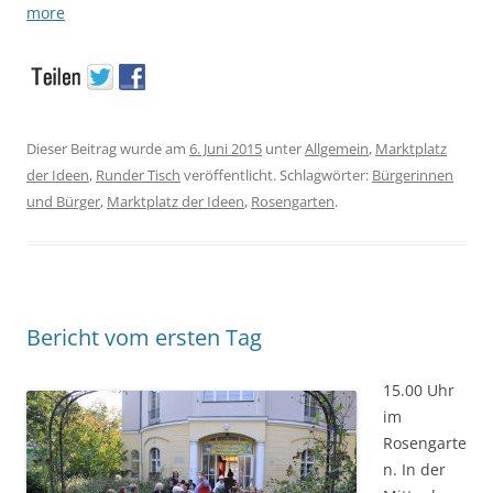
more
Dieser Beitrag wurde am
6. Juni 2015
unter
Allgemein
,
Marktplatz
der Ideen
,
Runder Tisch
veröffentlicht. Schlagwörter:
Bürgerinnen
und Bürger
,
Marktplatz der Ideen
,
Rosengarten
.
Bericht vom ersten Tag
15.00 Uhr
im
Rosengarte
n. In der