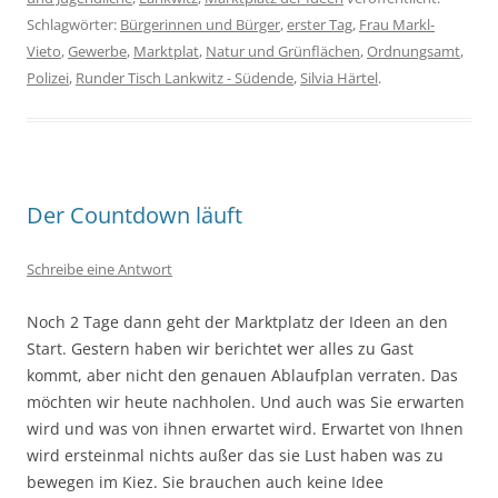
Schlagwörter:
Bürgerinnen und Bürger
,
erster Tag
,
Frau Markl-
Vieto
,
Gewerbe
,
Marktplat
,
Natur und Grünflächen
,
Ordnungsamt
,
Polizei
,
Runder Tisch Lankwitz - Südende
,
Silvia Härtel
.
Der Countdown läuft
Schreibe eine Antwort
Noch 2 Tage dann geht der Marktplatz der Ideen an den
Start. Gestern haben wir berichtet wer alles zu Gast
kommt, aber nicht den genauen Ablaufplan verraten. Das
möchten wir heute nachholen. Und auch was Sie erwarten
wird und was von ihnen erwartet wird. Erwartet von Ihnen
wird ersteinmal nichts außer das sie Lust haben was zu
bewegen im Kiez. Sie brauchen auch keine Idee