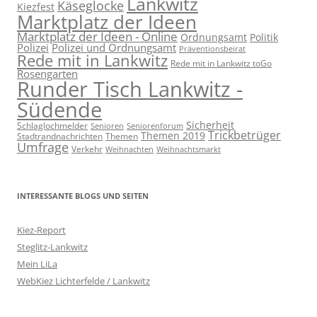
Lankwitz
Käseglocke
Kiezfest
Marktplatz der Ideen
Marktplatz der Ideen - Online
Ordnungsamt
Politik
Polizei
Polizei und Ordnungsamt
Präventionsbeirat
Rede mit in Lankwitz
Rede mit in Lankwitz toGo
Rosengarten
Runder Tisch Lankwitz -
Südende
Sicherheit
Schlaglochmelder
Senioren
Seniorenforum
Trickbetrüger
Themen 2019
Stadtrandnachrichten
Themen
Umfrage
Verkehr
Weihnachten
Weihnachtsmarkt
INTERESSANTE BLOGS UND SEITEN
Kiez-Report
Steglitz-Lankwitz
Mein LiLa
WebKiez Lichterfelde / Lankwitz