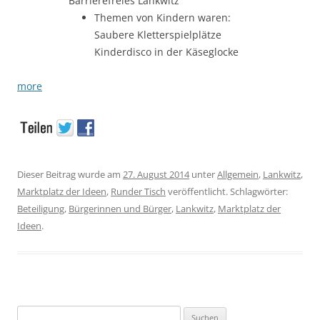
Barrierefreies Lankwitz
Themen von Kindern waren:
Saubere Kletterspielplätze
Kinderdisco in der Käseglocke
more
Dieser Beitrag wurde am
27. August 2014
unter
Allgemein
,
Lankwitz
,
Marktplatz der Ideen
,
Runder Tisch
veröffentlicht. Schlagwörter:
Beteiligung
,
Bürgerinnen und Bürger
,
Lankwitz
,
Marktplatz der
Ideen
.
Suchen