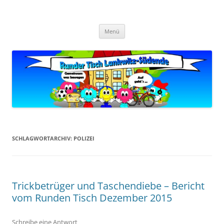
Zum
Inhalt
Zukunft Lankwitz
springen
Bürger planen und gestalten
Menü
SCHLAGWORTARCHIV:
POLIZEI
Trickbetrüger und Taschendiebe – Bericht
vom Runden Tisch Dezember 2015
Schreibe eine Antwort