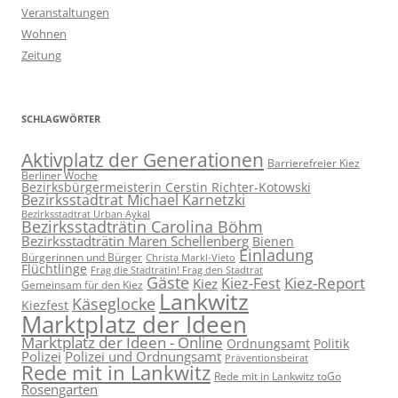
Veranstaltungen
Wohnen
Zeitung
SCHLAGWÖRTER
Aktivplatz der Generationen
Barrierefreier Kiez
Berliner Woche
Bezirksbürgermeisterin Cerstin Richter-Kotowski
Bezirksstadtrat Michael Karnetzki
Bezirksstadtrat Urban Aykal
Bezirksstadträtin Carolina Böhm
Bezirksstadträtin Maren Schellenberg
Bienen
Einladung
Bürgerinnen und Bürger
Christa Markl-Vieto
Flüchtlinge
Frag die Stadträtin! Frag den Stadtrat
Gäste
Kiez-Report
Kiez-Fest
Kiez
Gemeinsam für den Kiez
Lankwitz
Käseglocke
Kiezfest
Marktplatz der Ideen
Marktplatz der Ideen - Online
Ordnungsamt
Politik
Polizei
Polizei und Ordnungsamt
Präventionsbeirat
Rede mit in Lankwitz
Rede mit in Lankwitz toGo
Rosengarten