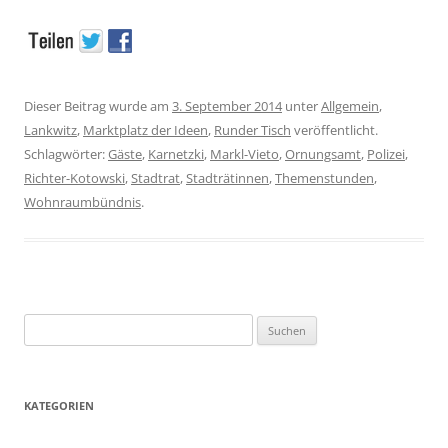
Dieser Beitrag wurde am
3. September 2014
unter
Allgemein
,
Lankwitz
,
Marktplatz der Ideen
,
Runder Tisch
veröffentlicht.
Schlagwörter:
Gäste
,
Karnetzki
,
Markl-Vieto
,
Ornungsamt
,
Polizei
,
Richter-Kotowski
,
Stadtrat
,
Stadträtinnen
,
Themenstunden
,
Wohnraumbündnis
.
Suchen
nach:
KATEGORIEN