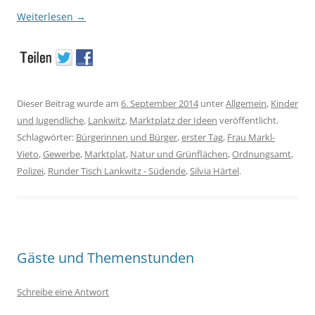
Weiterlesen
→
Dieser Beitrag wurde am
6. September 2014
unter
Allgemein
,
Kinder
und Jugendliche
,
Lankwitz
,
Marktplatz der Ideen
veröffentlicht.
Schlagwörter:
Bürgerinnen und Bürger
,
erster Tag
,
Frau Markl-
Vieto
,
Gewerbe
,
Marktplat
,
Natur und Grünflächen
,
Ordnungsamt
,
Polizei
,
Runder Tisch Lankwitz - Südende
,
Silvia Härtel
.
Gäste und Themenstunden
Schreibe eine Antwort