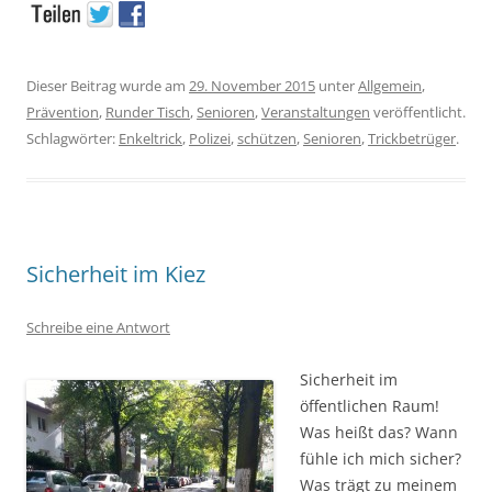
Dieser Beitrag wurde am
29. November 2015
unter
Allgemein
,
Prävention
,
Runder Tisch
,
Senioren
,
Veranstaltungen
veröffentlicht.
Schlagwörter:
Enkeltrick
,
Polizei
,
schützen
,
Senioren
,
Trickbetrüger
.
Sicherheit im Kiez
Schreibe eine Antwort
Sicherheit im
öffentlichen Raum!
Was heißt das? Wann
fühle ich mich sicher?
Was trägt zu meinem