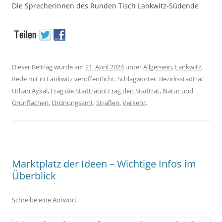
Die Sprecherinnen des Runden Tisch Lankwitz-Südende
Dieser Beitrag wurde am
21. April 2024
unter
Allgemein
,
Lankwitz
,
Rede mit in Lankwitz
veröffentlicht. Schlagwörter:
Bezirksstadtrat
Urban Aykal
,
Frag die Stadträtin! Frag den Stadtrat
,
Natur und
Grünflächen
,
Ordnungsamt
,
Straßen
,
Verkehr
.
Marktplatz der Ideen – Wichtige Infos im
Überblick
Schreibe eine Antwort