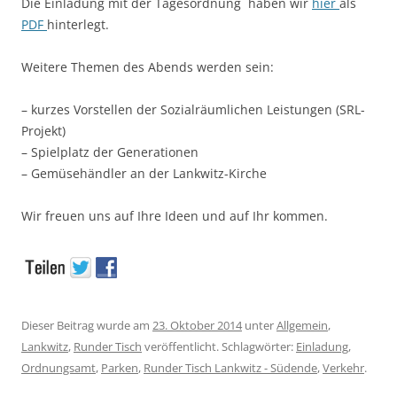
Die Einladung mit der Tagesordnung haben wir
hier
als
PDF
hinterlegt.
Weitere Themen des Abends werden sein:
– kurzes Vorstellen der Sozialräumlichen Leistungen (SRL-
Projekt)
– Spielplatz der Generationen
– Gemüsehändler an der Lankwitz-Kirche
Wir freuen uns auf Ihre Ideen und auf Ihr kommen.
Dieser Beitrag wurde am
23. Oktober 2014
unter
Allgemein
,
Lankwitz
,
Runder Tisch
veröffentlicht. Schlagwörter:
Einladung
,
Ordnungsamt
,
Parken
,
Runder Tisch Lankwitz - Südende
,
Verkehr
.