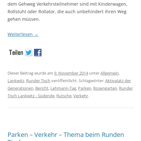
dem Gehweg Verkehrsteilnehmer sind mit Kinderwagen,
Rollstuhl oder Rollator, die auch unbehindert ihren Weg
gehen müssen.
Weiterlesen
→
Dieser Beitrag wurde am
9. November 2014
unter
Allgemein
,
Lankwitz
,
Runder Tisch
veröffentlicht. Schlagwörter:
Aktivplatz der
Generationen
,
Bericht
,
Lehmann-Tag
,
Parken
,
Rosengarten
,
Runder
Tisch Lankwitz - Südende
,
Rutsche
,
Verkehr
.
Parken – Verkehr – Thema beim Runden