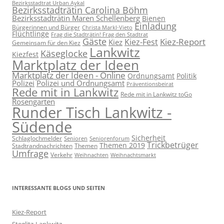
Bezirksstadtrat Urban Aykal
Bezirksstadträtin Carolina Böhm
Bezirksstadträtin Maren Schellenberg
Bienen
Einladung
Bürgerinnen und Bürger
Christa Markl-Vieto
Flüchtlinge
Frag die Stadträtin! Frag den Stadtrat
Gäste
Kiez-Report
Kiez-Fest
Kiez
Gemeinsam für den Kiez
Lankwitz
Käseglocke
Kiezfest
Marktplatz der Ideen
Marktplatz der Ideen - Online
Ordnungsamt
Politik
Polizei
Polizei und Ordnungsamt
Präventionsbeirat
Rede mit in Lankwitz
Rede mit in Lankwitz toGo
Rosengarten
Runder Tisch Lankwitz -
Südende
Sicherheit
Schlaglochmelder
Senioren
Seniorenforum
Trickbetrüger
Themen 2019
Stadtrandnachrichten
Themen
Umfrage
Verkehr
Weihnachten
Weihnachtsmarkt
INTERESSANTE BLOGS UND SEITEN
Kiez-Report
Steglitz-Lankwitz