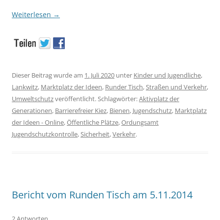
Weiterlesen
→
Dieser Beitrag wurde am
1. Juli 2020
unter
Kinder und Jugendliche
,
Lankwitz
,
Marktplatz der Ideen
,
Runder Tisch
,
Straßen und Verkehr
,
Umweltschutz
veröffentlicht. Schlagwörter:
Aktivplatz der
Generationen
,
Barrierefreier Kiez
,
Bienen
,
Jugendschutz
,
Marktplatz
der Ideen - Online
,
Öffentliche Plätze
,
Ordungsamt
Jugendschutzkontrolle
,
Sicherheit
,
Verkehr
.
Bericht vom Runden Tisch am 5.11.2014
2 Antworten