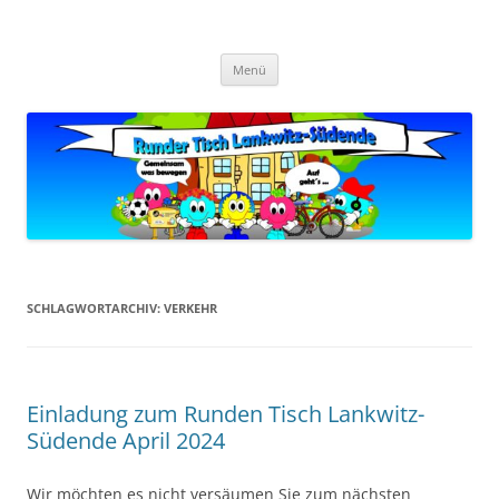
Zum
Inhalt
Zukunft Lankwitz
springen
Bürger planen und gestalten
Menü
SCHLAGWORTARCHIV:
VERKEHR
Einladung zum Runden Tisch Lankwitz-
Südende April 2024
Wir möchten es nicht versäumen Sie zum nächsten