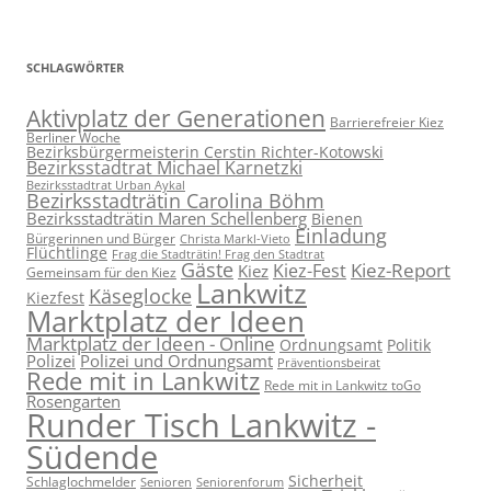
SCHLAGWÖRTER
Aktivplatz der Generationen
Barrierefreier Kiez
Berliner Woche
Bezirksbürgermeisterin Cerstin Richter-Kotowski
Bezirksstadtrat Michael Karnetzki
Bezirksstadtrat Urban Aykal
Bezirksstadträtin Carolina Böhm
Bezirksstadträtin Maren Schellenberg
Bienen
Einladung
Bürgerinnen und Bürger
Christa Markl-Vieto
Flüchtlinge
Frag die Stadträtin! Frag den Stadtrat
Gäste
Kiez-Report
Kiez-Fest
Kiez
Gemeinsam für den Kiez
Lankwitz
Käseglocke
Kiezfest
Marktplatz der Ideen
Marktplatz der Ideen - Online
Ordnungsamt
Politik
Polizei
Polizei und Ordnungsamt
Präventionsbeirat
Rede mit in Lankwitz
Rede mit in Lankwitz toGo
Rosengarten
Runder Tisch Lankwitz -
Südende
Sicherheit
Schlaglochmelder
Senioren
Seniorenforum