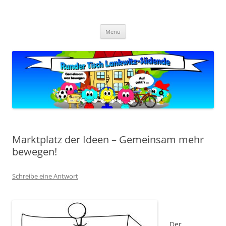
Zum
Inhalt
Zukunft Lankwitz
springen
Bürger planen und gestalten
Menü
Marktplatz der Ideen – Gemeinsam mehr
bewegen!
Schreibe eine Antwort
Der