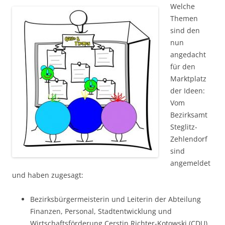
Welche
Themen
sind den
nun
angedacht
für den
Marktplatz
der Ideen:
Vom
Bezirksamt
Steglitz-
Zehlendorf
sind
angemeldet
und haben zugesagt:
Bezirksbürgermeisterin und Leiterin der Abteilung
Finanzen, Personal, Stadtentwicklung und
Wirtschaftsförderung Cerstin Richter-Kotowski (
CDU
)