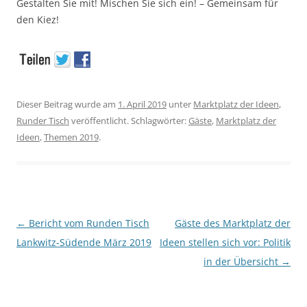
Gestalten Sie mit! Mischen Sie sich ein! – Gemeinsam für
den Kiez!
Dieser Beitrag wurde am
1. April 2019
unter
Marktplatz der Ideen
,
Runder Tisch
veröffentlicht. Schlagwörter:
Gäste
,
Marktplatz der
Ideen
,
Themen 2019
.
Beitragsnavigation
←
Bericht vom Runden Tisch
Gäste des Marktplatz der
Lankwitz-Südende März 2019
Ideen stellen sich vor: Politik
in der Übersicht
→