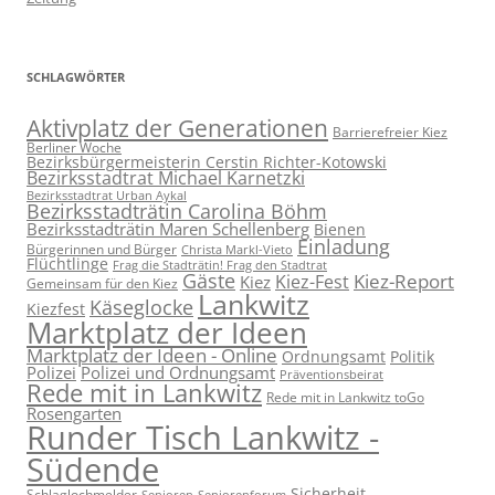
SCHLAGWÖRTER
Aktivplatz der Generationen
Barrierefreier Kiez
Berliner Woche
Bezirksbürgermeisterin Cerstin Richter-Kotowski
Bezirksstadtrat Michael Karnetzki
Bezirksstadtrat Urban Aykal
Bezirksstadträtin Carolina Böhm
Bezirksstadträtin Maren Schellenberg
Bienen
Einladung
Bürgerinnen und Bürger
Christa Markl-Vieto
Flüchtlinge
Frag die Stadträtin! Frag den Stadtrat
Gäste
Kiez-Report
Kiez-Fest
Kiez
Gemeinsam für den Kiez
Lankwitz
Käseglocke
Kiezfest
Marktplatz der Ideen
Marktplatz der Ideen - Online
Ordnungsamt
Politik
Polizei
Polizei und Ordnungsamt
Präventionsbeirat
Rede mit in Lankwitz
Rede mit in Lankwitz toGo
Rosengarten
Runder Tisch Lankwitz -
Südende
Sicherheit
Schlaglochmelder