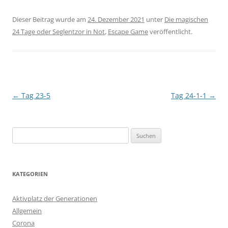
Dieser Beitrag wurde am
24. Dezember 2021
unter
Die magischen
24 Tage oder Seglentzor in Not
,
Escape Game
veröffentlicht.
Beitragsnavigation
←
Tag 23-5
Tag 24-1-1
→
Suchen
nach:
KATEGORIEN
Aktivplatz der Generationen
Allgemein
Corona