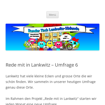
Zum
Inhalt
Zukunft Lankwitz
springen
Bürger planen und gestalten
Menü
Rede mit in Lankwitz – Umfrage 6
Lankwitz hat viele kleine Ecken und grosse Orte die wir
schön finden. Wir sammeln in unserer heutigen Umfrage
genau diese Orte.
Im Rahmen den Projekt „Rede mit in Lankwitz“ starten wir
jeden Monat eine neue Umfrage.