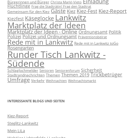
Einladung
Bürgerinnen und Bürger
Christa Markl-Vieto
Flüchtlinge
Frag die Stadträtin! Frag den Stadtrat
Gäste
Kiez-Report
Kiez-Fest
Kiez
Gemeinsam für den Kiez
Lankwitz
Käseglocke
Kiezfest
Marktplatz der Ideen
Marktplatz der Ideen - Online
Ordnungsamt
Politik
Polizei
Polizei und Ordnungsamt
Präventionsbeirat
Rede mit in Lankwitz
Rede mit in Lankwitz toGo
Rosengarten
Runder Tisch Lankwitz -
Südende
Sicherheit
Schlaglochmelder
Senioren
Seniorenforum
Trickbetrüger
Themen 2019
Stadtrandnachrichten
Themen
Umfrage
Verkehr
Weihnachten
Weihnachtsmarkt
INTERESSANTE BLOGS UND SEITEN
Kiez-Report
Steglitz-Lankwitz
Mein LiLa