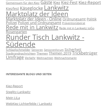
Gäste
Kiez-Report
Kiez-Fest
Kiez
Gemeinsam für den Kiez
Lankwitz
Käseglocke
Kiezfest
Marktplatz der Ideen
Marktplatz der Ideen - Online
Ordnungsamt
Politik
Polizei
Polizei und Ordnungsamt
Präventionsbeirat
Rede mit in Lankwitz
Rede mit in Lankwitz toGo
Rosengarten
Runder Tisch Lankwitz -
Südende
Sicherheit
Schlaglochmelder
Senioren
Seniorenforum
Trickbetrüger
Themen 2019
Stadtrandnachrichten
Themen
Umfrage
Verkehr
Weihnachten
Weihnachtsmarkt
INTERESSANTE BLOGS UND SEITEN
Kiez-Report
Steglitz-Lankwitz
Mein LiLa
WebKiez Lichterfelde / Lankwitz