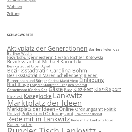
Wohnen
Zeitung
SCHLAGWÖRTER
Aktivplatz der Generationen
Barrierefreier Kiez
Berliner Woche
Bezirksbürgermeisterin Cerstin Richter-Kotowski
Bezirksstadtrat Michael Karnetzki
Bezirksstadtrat Urban Aykal
Bezirksstadträtin Carolina Böhm
Bezirksstadträtin Maren Schellenberg
Bienen
Einladung
Bürgerinnen und Bürger
Christa Markl-Vieto
Flüchtlinge
Frag die Stadträtin! Frag den Stadtrat
Gäste
Kiez-Report
Kiez-Fest
Kiez
Gemeinsam für den Kiez
Lankwitz
Käseglocke
Kiezfest
Marktplatz der Ideen
Marktplatz der Ideen - Online
Ordnungsamt
Politik
Polizei
Polizei und Ordnungsamt
Präventionsbeirat
Rede mit in Lankwitz
Rede mit in Lankwitz toGo
Rosengarten
Runder Tisch Lankwitz -