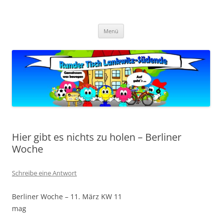
Zum
Inhalt
Zukunft Lankwitz
springen
Bürger planen und gestalten
Menü
Hier gibt es nichts zu holen – Berliner
Woche
Schreibe eine Antwort
Berliner Woche – 11. März KW 11
mag