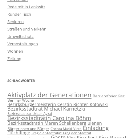
Rede mit in Lankwitz
Runder Tisch
Senioren
Straßen und Verkehr
Umweltschutz
Veranstaltungen
Wohnen
Zeitung
SCHLAGWÖRTER
Aktivplatz der Generationen
Barrierefreier Kiez
Berliner Woche
Bezirksbürgermeisterin Cerstin Richter-Kotowski
Bezirksstadtrat Michael Karnetzki
Bezirksstadtrat Urban Aykal
Bezirksstadträtin Carolina Böhm
Bezirksstadträtin Maren Schellenberg
Bienen
Einladung
Bürgerinnen und Bürger
Christa Markl-Vieto
Flüchtlinge
Frag die Stadträtin! Frag den Stadtrat
Gäste
Kiez-Report
Kiez-Fest
Kiez