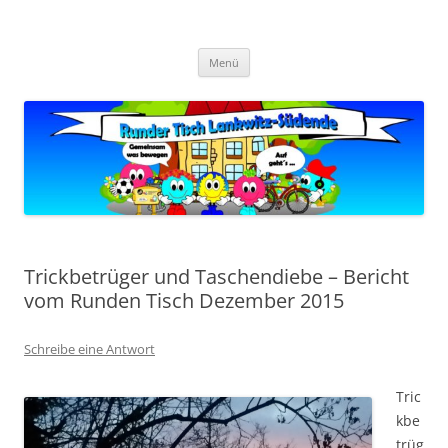
Zum
Inhalt
Zukunft Lankwitz
springen
Bürger planen und gestalten
Menü
Trickbetrüger und Taschendiebe – Bericht
vom Runden Tisch Dezember 2015
Schreibe eine Antwort
Tric
kbe
trüg