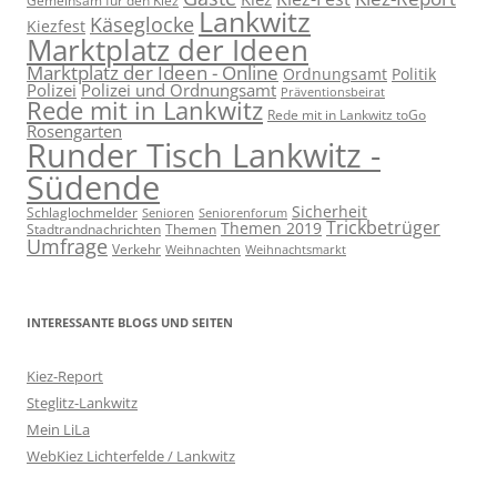
Gemeinsam für den Kiez
Lankwitz
Käseglocke
Kiezfest
Marktplatz der Ideen
Marktplatz der Ideen - Online
Ordnungsamt
Politik
Polizei
Polizei und Ordnungsamt
Präventionsbeirat
Rede mit in Lankwitz
Rede mit in Lankwitz toGo
Rosengarten
Runder Tisch Lankwitz -
Südende
Sicherheit
Schlaglochmelder
Senioren
Seniorenforum
Trickbetrüger
Themen 2019
Stadtrandnachrichten
Themen
Umfrage
Verkehr
Weihnachten
Weihnachtsmarkt
INTERESSANTE BLOGS UND SEITEN
Kiez-Report
Steglitz-Lankwitz
Mein LiLa
WebKiez Lichterfelde / Lankwitz