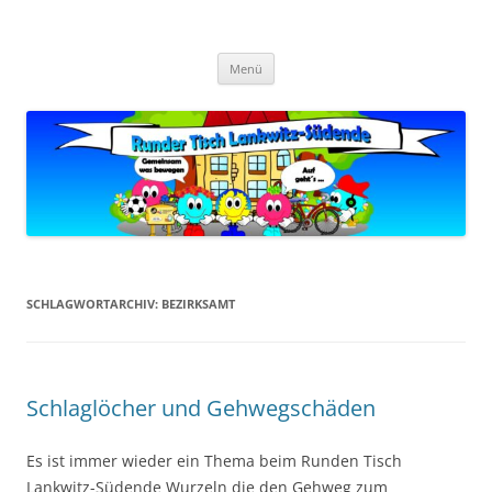
Zum
Inhalt
Zukunft Lankwitz
springen
Bürger planen und gestalten
Menü
SCHLAGWORTARCHIV:
BEZIRKSAMT
Schlaglöcher und Gehwegschäden
Es ist immer wieder ein Thema beim Runden Tisch
Lankwitz-Südende Wurzeln die den Gehweg zum