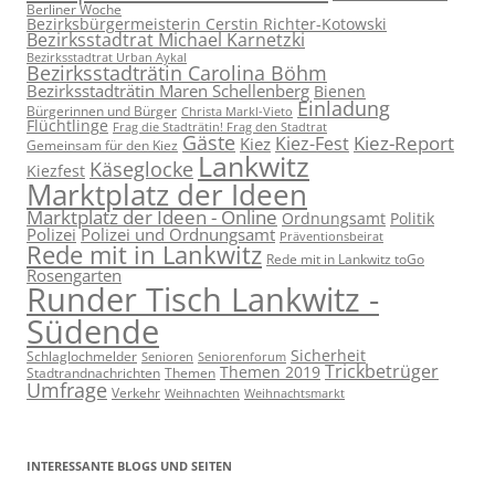
Berliner Woche
Bezirksbürgermeisterin Cerstin Richter-Kotowski
Bezirksstadtrat Michael Karnetzki
Bezirksstadtrat Urban Aykal
Bezirksstadträtin Carolina Böhm
Bezirksstadträtin Maren Schellenberg
Bienen
Einladung
Bürgerinnen und Bürger
Christa Markl-Vieto
Flüchtlinge
Frag die Stadträtin! Frag den Stadtrat
Gäste
Kiez-Report
Kiez-Fest
Kiez
Gemeinsam für den Kiez
Lankwitz
Käseglocke
Kiezfest
Marktplatz der Ideen
Marktplatz der Ideen - Online
Ordnungsamt
Politik
Polizei
Polizei und Ordnungsamt
Präventionsbeirat
Rede mit in Lankwitz
Rede mit in Lankwitz toGo
Rosengarten
Runder Tisch Lankwitz -
Südende
Sicherheit
Schlaglochmelder
Senioren
Seniorenforum
Trickbetrüger
Themen 2019
Stadtrandnachrichten
Themen
Umfrage
Verkehr
Weihnachten
Weihnachtsmarkt
INTERESSANTE BLOGS UND SEITEN