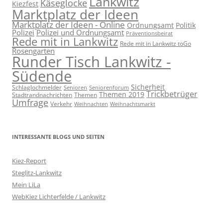
Lankwitz
Käseglocke
Kiezfest
Marktplatz der Ideen
Marktplatz der Ideen - Online
Ordnungsamt
Politik
Polizei
Polizei und Ordnungsamt
Präventionsbeirat
Rede mit in Lankwitz
Rede mit in Lankwitz toGo
Rosengarten
Runder Tisch Lankwitz -
Südende
Sicherheit
Schlaglochmelder
Senioren
Seniorenforum
Trickbetrüger
Themen 2019
Stadtrandnachrichten
Themen
Umfrage
Verkehr
Weihnachten
Weihnachtsmarkt
INTERESSANTE BLOGS UND SEITEN
Kiez-Report
Steglitz-Lankwitz
Mein LiLa
WebKiez Lichterfelde / Lankwitz