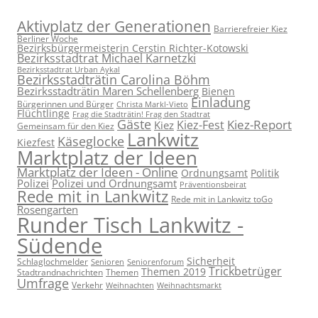
Aktivplatz der Generationen
Barrierefreier Kiez
Berliner Woche
Bezirksbürgermeisterin Cerstin Richter-Kotowski
Bezirksstadtrat Michael Karnetzki
Bezirksstadtrat Urban Aykal
Bezirksstadträtin Carolina Böhm
Bezirksstadträtin Maren Schellenberg
Bienen
Einladung
Bürgerinnen und Bürger
Christa Markl-Vieto
Flüchtlinge
Frag die Stadträtin! Frag den Stadtrat
Gäste
Kiez-Report
Kiez-Fest
Kiez
Gemeinsam für den Kiez
Lankwitz
Käseglocke
Kiezfest
Marktplatz der Ideen
Marktplatz der Ideen - Online
Ordnungsamt
Politik
Polizei
Polizei und Ordnungsamt
Präventionsbeirat
Rede mit in Lankwitz
Rede mit in Lankwitz toGo
Rosengarten
Runder Tisch Lankwitz -
Südende
Sicherheit
Schlaglochmelder
Senioren
Seniorenforum
Trickbetrüger
Themen 2019
Stadtrandnachrichten
Themen
Umfrage
Verkehr
Weihnachten
Weihnachtsmarkt