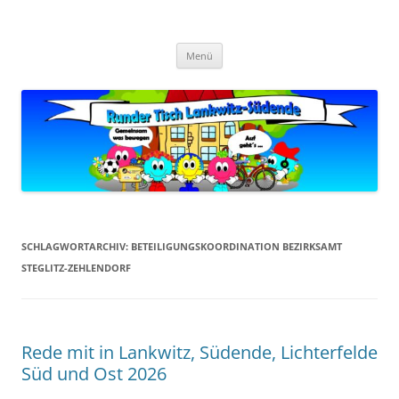
Zum
Inhalt
Zukunft Lankwitz
springen
Bürger planen und gestalten
Menü
SCHLAGWORTARCHIV:
BETEILIGUNGSKOORDINATION BEZIRKSAMT
STEGLITZ-ZEHLENDORF
Rede mit in Lankwitz, Südende, Lichterfelde
Süd und Ost 2026