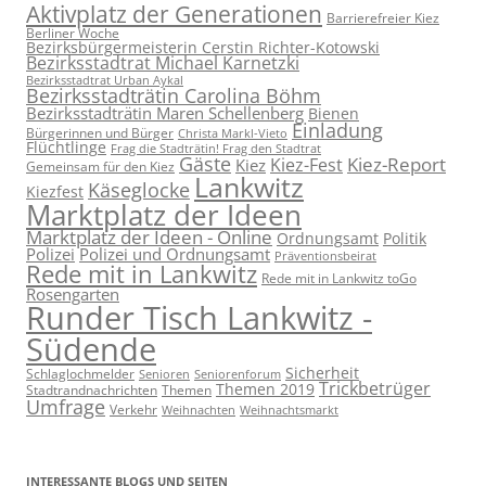
Aktivplatz der Generationen
Barrierefreier Kiez
Berliner Woche
Bezirksbürgermeisterin Cerstin Richter-Kotowski
Bezirksstadtrat Michael Karnetzki
Bezirksstadtrat Urban Aykal
Bezirksstadträtin Carolina Böhm
Bezirksstadträtin Maren Schellenberg
Bienen
Einladung
Bürgerinnen und Bürger
Christa Markl-Vieto
Flüchtlinge
Frag die Stadträtin! Frag den Stadtrat
Gäste
Kiez-Report
Kiez-Fest
Kiez
Gemeinsam für den Kiez
Lankwitz
Käseglocke
Kiezfest
Marktplatz der Ideen
Marktplatz der Ideen - Online
Ordnungsamt
Politik
Polizei
Polizei und Ordnungsamt
Präventionsbeirat
Rede mit in Lankwitz
Rede mit in Lankwitz toGo
Rosengarten
Runder Tisch Lankwitz -
Südende
Sicherheit
Schlaglochmelder
Senioren
Seniorenforum
Trickbetrüger
Themen 2019
Stadtrandnachrichten
Themen
Umfrage
Verkehr
Weihnachten
Weihnachtsmarkt
INTERESSANTE BLOGS UND SEITEN