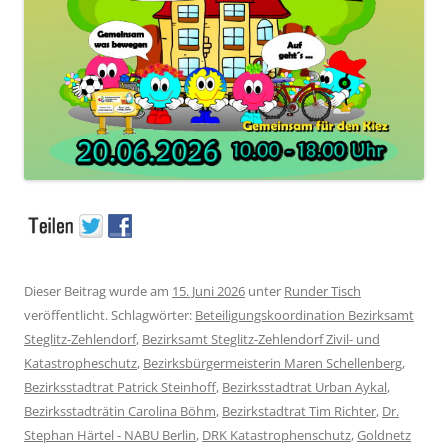
Dieser Beitrag wurde am
15. Juni 2026
unter
Runder Tisch
veröffentlicht. Schlagwörter:
Beteiligungskoordination Bezirksamt
Steglitz-Zehlendorf
,
Bezirksamt Steglitz-Zehlendorf Zivil- und
Katastropheschutz
,
Bezirksbürgermeisterin Maren Schellenberg
,
Bezirksstadtrat Patrick Steinhoff
,
Bezirksstadtrat Urban Aykal
,
Bezirksstadträtin Carolina Böhm
,
Bezirkstadtrat Tim Richter
,
Dr.
Stephan Härtel - NABU Berlin
,
DRK Katastrophenschutz
,
Goldnetz