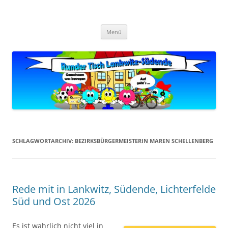
Zum
Inhalt
Zukunft Lankwitz
springen
Bürger planen und gestalten
Menü
SCHLAGWORTARCHIV:
BEZIRKSBÜRGERMEISTERIN MAREN SCHELLENBERG
Rede mit in Lankwitz, Südende, Lichterfelde
Süd und Ost 2026
Es ist wahrlich nicht viel in