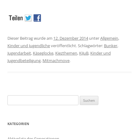
Dieser Beitrag wurde am
12. Dezember 2014
unter
Allgemein
,
Kinder und Jugendliche
veröffentlicht. Schlagwörter:
Bunker
,
Jugendarbeit
,
Käseglocke
,
Kiezthemen
,
KiJuB
,
Kinder und
Jugendbeteiligung
,
Mitmachmove
.
Suchen
nach:
KATEGORIEN
Aktivplatz der Generationen