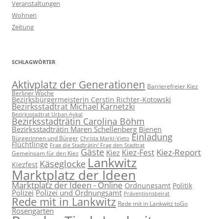
Veranstaltungen
Wohnen
Zeitung
SCHLAGWÖRTER
Aktivplatz der Generationen
Barrierefreier Kiez
Berliner Woche
Bezirksbürgermeisterin Cerstin Richter-Kotowski
Bezirksstadtrat Michael Karnetzki
Bezirksstadtrat Urban Aykal
Bezirksstadträtin Carolina Böhm
Bezirksstadträtin Maren Schellenberg
Bienen
Einladung
Bürgerinnen und Bürger
Christa Markl-Vieto
Flüchtlinge
Frag die Stadträtin! Frag den Stadtrat
Gäste
Kiez-Report
Kiez-Fest
Kiez
Gemeinsam für den Kiez
Lankwitz
Käseglocke
Kiezfest
Marktplatz der Ideen
Marktplatz der Ideen - Online
Ordnungsamt
Politik
Polizei
Polizei und Ordnungsamt
Präventionsbeirat
Rede mit in Lankwitz
Rede mit in Lankwitz toGo
Rosengarten