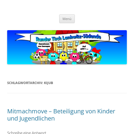
Zum
Inhalt
Zukunft Lankwitz
springen
Bürger planen und gestalten
Menü
SCHLAGWORTARCHIV:
KIJUB
Mitmachmove – Beteiligung von Kinder
und Jugendlichen
Schreibe eine Antwort